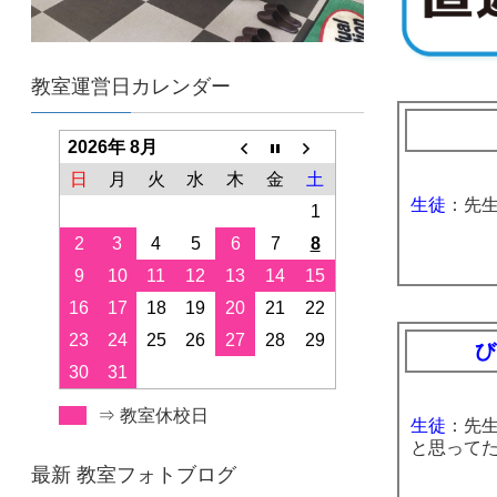
教室運営日カレンダー
2026年 8月
日
月
火
水
木
金
土
生徒
：先生
1
2
3
4
5
6
7
8
9
10
11
12
13
14
15
16
17
18
19
20
21
22
23
24
25
26
27
28
29
び
30
31
⇒ 教室休校日
生徒
：先
と思って
最新 教室フォトブログ