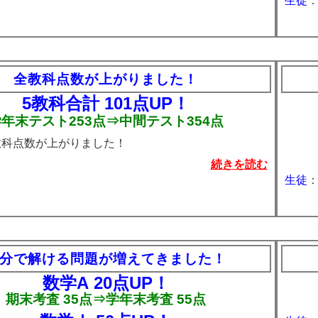
生徒
：
全教科点数が上がりました！
5教科合計
101点UP！
年末テスト253点⇒中間テスト354点
教科点数が上がりました！
続きを読む
生徒
分で解ける問題が増えてきました！
数学A
20点UP！
期末考査 35点⇒学年末考査 55点