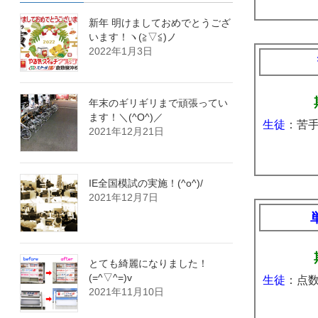
新年 明けましておめでとうござ
います！ヽ(≧▽≦)ノ
2022年1月3日
年末のギリギリまで頑張ってい
ます！＼(^O^)／
生徒
：苦手
2021年12月21日
IE全国模試の実施！(^o^)/
2021年12月7日
とても綺麗になりました！
(=^▽^=)v
生徒
：点
2021年11月10日