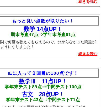
続きを読む
もっと良い点数が取りたい！
数学 14点UP！
期末考査47点⇒学年末考査61点
：隣で何度も教えてもらえるので、分からなかった問題が
るようになりました！
続きを読む
IEに入って２回目の100点です！
数学Ⅲ 11点UP！
学年末テスト89点⇒中間テスト100点
古文 28点UP！
学年末テスト43点⇒中間テスト71点