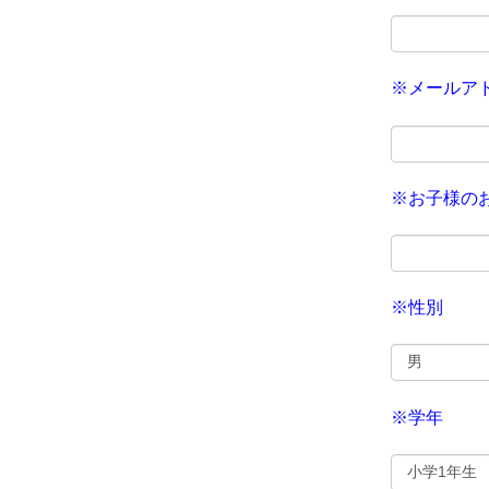
※メールア
※お子様の
※性別
※学年