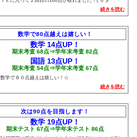
ＩＥに入って２回目の100点が取れました！(^o^)/
続きを読む
数学で80点越えは嬉しい！
数学
14点UP！
期末考査 68点⇒学年末考査 82点
国語
13点UP！
期末考査 54点⇒学年末考査 67点
：数学で８０点越えは嬉しい！☆
続きを読む
次は90点を目指します！
数学
19点UP！
期末テスト 67点⇒学年末テスト 86点