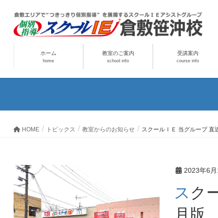
ホーム
教室のご案内
受講案内
home
school info
course info
HOME
トピックス
教室からのお知らせ
スクールＩＥ 当グループ 直近
2023年6月
スクールＩＥ 当グループ 直近 保護者様・生徒の生の声！2023.06
月版